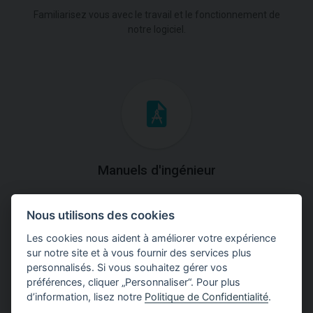
Familiarisez vous avec le travail et le fonctionnement de
notre logiciel.
Manuels d'ingénieur
Téléchargez des manuels avec des explications
Nous utilisons des cookies
théoriques et pratiques du fonctionnement des
programmes.
Les cookies nous aident à améliorer votre expérience
sur notre site et à vous fournir des services plus
personnalisés. Si vous souhaitez gérer vos
préférences, cliquer „Personnaliser“. Pour plus
d’information, lisez notre
Politique de Confidentialité
.