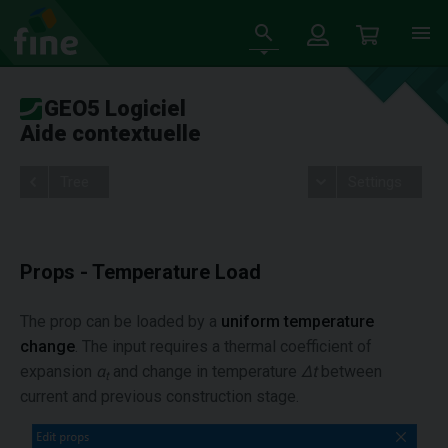
GEO5 Logiciel
Aide contextuelle
Tree
Settings
Props - Temperature Load
The prop can be loaded by a
uniform temperature
change
. The input requires a thermal coefficient of
expansion
α
and change in temperature
Δt
between
t
current and previous construction stage.