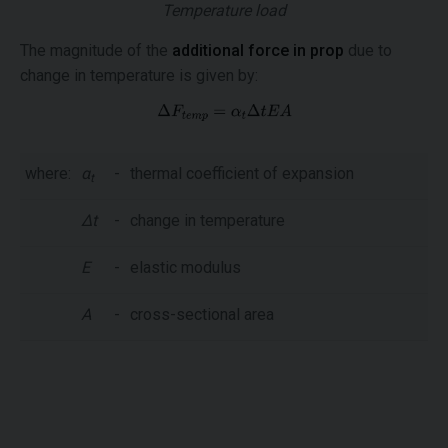
Temperature load
The magnitude of the
additional force in prop
due to
change in temperature is given by:
where:
α
-
thermal coefficient of expansion
t
Δt
-
change in temperature
E
-
elastic modulus
A
-
cross-sectional area