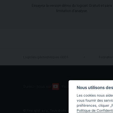
Essayez la version démo du logiciel. Gratuit et sans
limitation d'analyse.
Logiciels géotechniques GEO5
Formatio
Suivez- nous sur:
Youtube
Facebook
Nous utilisons de
Les cookies nous aiden
vous fournir des servi
préférences, cliquer „P
Politique de Confidenti
© Fine spol. s r.o., Tous droits réservés |
Plan du site
|
Politiqu