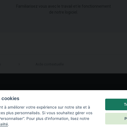
Familiarisez vous avec le travail et le fonctionnement
de notre logiciel.
n
Aide contextuelle
LinkedIn
s cookies
T
t à améliorer votre expérience sur notre site et à
ces plus personnalisés. Si vous souhaitez gérer vos
P
ersonnaliser“. Pour plus d’information, lisez notre
alité
.
e de confidentialité
|
Paramètres des cookies
|
End User License Agreement
|
C