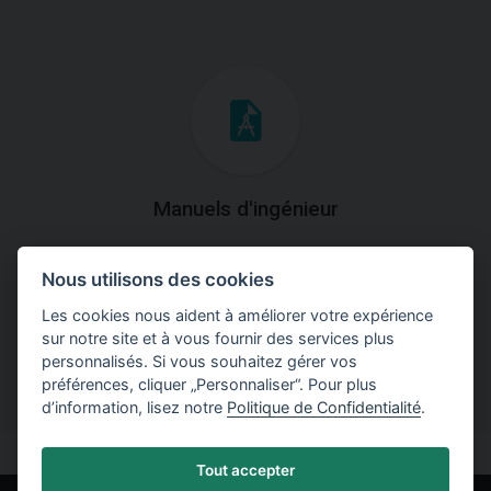
Manuels d'ingénieur
Téléchargez des manuels avec des explications
Nous utilisons des cookies
théoriques et pratiques du fonctionnement des
programmes.
Les cookies nous aident à améliorer votre expérience
sur notre site et à vous fournir des services plus
personnalisés. Si vous souhaitez gérer vos
préférences, cliquer „Personnaliser“. Pour plus
d’information, lisez notre
Politique de Confidentialité
.
Tout accepter