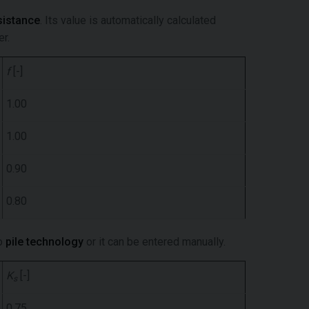
esistance
. Its value is automatically calculated
er.
f
[-]
1.00
1.00
0.90
0.80
to
pile technology
or it can be entered manually.
K
[-]
s
0.75