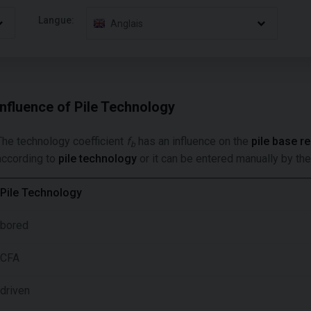
Langue:
Anglais
Influence of Pile Technology
The technology coefficient
f
has an influence on the
pile base r
b
according to
pile technology
or it can be entered manually by the
Pile Technology
bored
CFA
driven