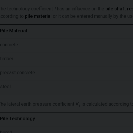
The technology coefficient
f
has an influence on the
pile shaft r
according to
pile material
or it can be entered manually by the us
Pile Material
concrete
timber
precast concrete
steel
The lateral earth pressure coefficient
K
is calculated according 
s
Pile Technology
bored