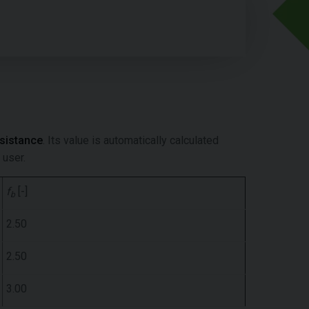
esistance
. Its value is automatically calculated
 user.
f
[-]
b
2.50
2.50
3.00