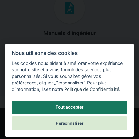
Manuels d'ingénieur
Téléchargez des manuels avec des explications
Nous utilisons des cookies
théoriques et pratiques du fonctionnement des
programmes.
Les cookies nous aident à améliorer votre expérience
sur notre site et à vous fournir des services plus
personnalisés. Si vous souhaitez gérer vos
préférences, cliquer „Personnaliser“. Pour plus
d’information, lisez notre
Politique de Confidentialité
.
Tout accepter
Personnaliser
© Fine spol. s r.o.