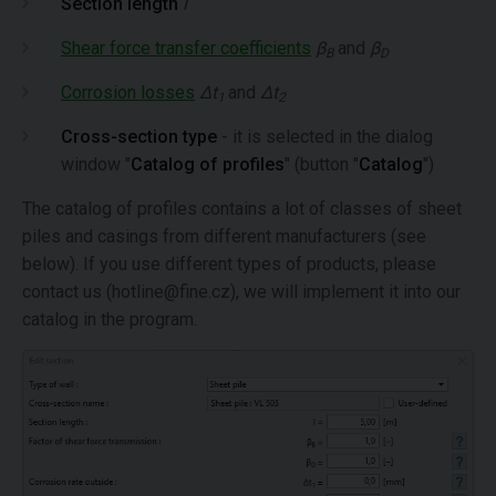
Section length
l
Shear force transfer coefficients
β
and
β
B
D
Corrosion losses
Δt
and
Δt
1
2
Cross-section type
- it is selected in the dialog
window "
Catalog of profiles
" (button "
Catalog
")
The catalog of profiles contains a lot of classes of sheet
piles and casings from different manufacturers (see
below). If you use different types of products, please
contact us (hotline@fine.cz), we will implement it into our
catalog in the program.