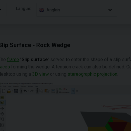
Langue:
Anglais
Slip Surface - Rock Wedge
The
frame
"
Slip surface
" serves to enter the shape of a slip sur
faces
forming the wedge. A tension crack can also be defined. G
desktop using a
3D view
or using
stereographic projection
.