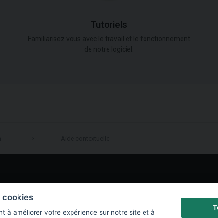
Tutoriels
Familiarisez vous avec le travail et le fonctionnement
de notre logiciel.
n
Aide contextuelle
LinkedIn
s cookies
T
t à améliorer votre expérience sur notre site et à