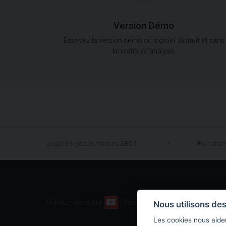
Version Démo
Essayez la version démo du logiciel. Gratuit et sans
limitation d'analyse.
Logiciels géotechniques GEO5
Formatio
Suivez- nous sur:
Youtube
Facebook
Nous utilisons de
Les cookies nous aiden