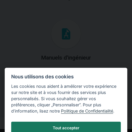
Manuels d'ingénieur
Téléchargez des manuels avec des explications
Nous utilisons des cookies
théoriques et pratiques du fonctionnement des
programmes.
Les cookies nous aident à améliorer votre expérience
sur notre site et à vous fournir des services plus
personnalisés. Si vous souhaitez gérer vos
préférences, cliquer „Personnaliser“. Pour plus
d’information, lisez notre
Politique de Confidentialité
.
Tout accepter