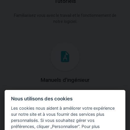
Tutoriels
Familiarisez vous avec le travail et le fonctionnement de
notre logiciel.
Manuels d'ingénieur
Téléchargez des manuels avec des explications
Nous utilisons des cookies
théoriques et pratiques du fonctionnement des
programmes.
Les cookies nous aident à améliorer votre expérience
sur notre site et à vous fournir des services plus
personnalisés. Si vous souhaitez gérer vos
préférences, cliquer „Personnaliser“. Pour plus