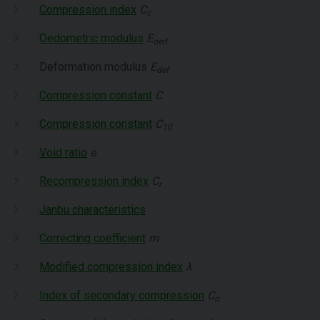
Compression index
C
c
Oedometric modulus
E
oed
Deformation modulus
E
def
Compression constant
C
Compression constant
C
10
Void ratio
e
Recompression index
C
r
Janbu characteristics
Correcting coefficient
m
Modified compression index
λ
Index of secondary compression
C
α