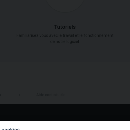
Tutoriels
Familiarisez vous avec le travail et le fonctionnement
de notre logiciel.
n
Aide contextuelle
LinkedIn
s cookies