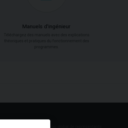
Manuels d'ingénieur
Téléchargez des manuels avec des explications
théoriques et pratiques du fonctionnement des
programmes.
Réseau global de représentants