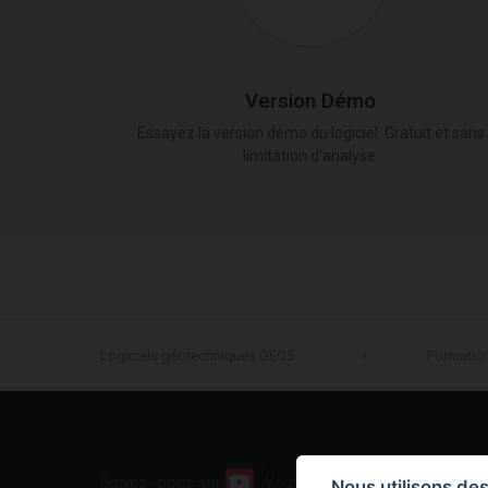
Version Démo
Essayez la version démo du logiciel. Gratuit et sans
limitation d'analyse.
Logiciels géotechniques GEO5
Formatio
Suivez- nous sur:
Youtube
Facebook
Nous utilisons de