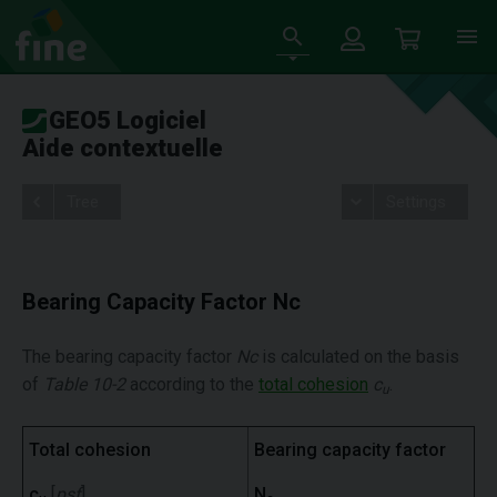
GEO5 Logiciel
Aide contextuelle
Tree
Settings
Bearing Capacity Factor Nc
The bearing capacity factor
Nc
is calculated on the basis
of
Table 10-2
according to the
total cohesion
c
.
u
Total cohesion
Bearing capacity factor
c
[
psf
]
N