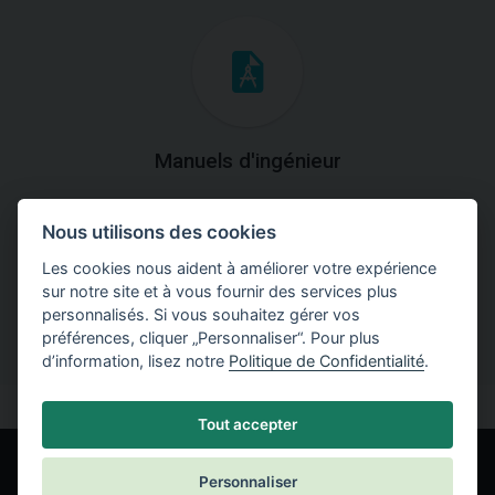
Manuels d'ingénieur
Téléchargez des manuels avec des explications
Nous utilisons des cookies
théoriques et pratiques du fonctionnement des
programmes.
Les cookies nous aident à améliorer votre expérience
sur notre site et à vous fournir des services plus
personnalisés. Si vous souhaitez gérer vos
préférences, cliquer „Personnaliser“. Pour plus
d’information, lisez notre
Politique de Confidentialité
.
Tout accepter
Personnaliser
© Fine spol. s r.o.