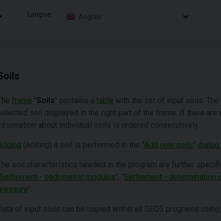
Langue:
Anglais
Soils
The
frame
"
Soils
" contains a
table
with the list of input soils. Th
selected soil displayed in the right part of the frame. If there are
information about individual soils is ordered consecutively.
Adding
(editing) a soil is performed in the "
Add new soils
"
dialog
The soil characteristics needed in the program are further specifi
Settlement - oedometric modulus
", "
Settlement - determination o
pressure
".
Data of input soils can be copied within all GEO5 programs using 