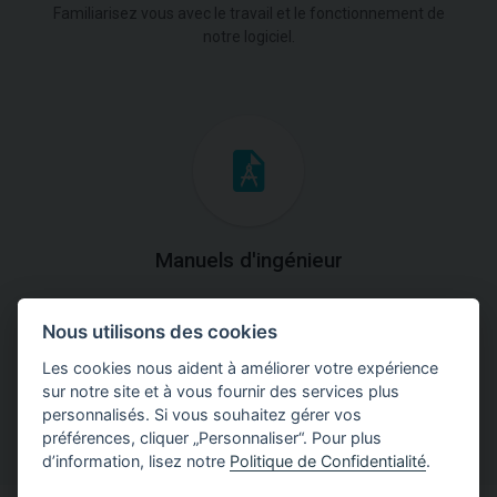
Familiarisez vous avec le travail et le fonctionnement de
notre logiciel.
Manuels d'ingénieur
Téléchargez des manuels avec des explications
Nous utilisons des cookies
théoriques et pratiques du fonctionnement des
programmes.
Les cookies nous aident à améliorer votre expérience
sur notre site et à vous fournir des services plus
personnalisés. Si vous souhaitez gérer vos
préférences, cliquer „Personnaliser“. Pour plus
d’information, lisez notre
Politique de Confidentialité
.