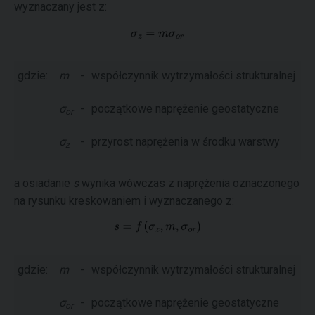
wyznaczany jest z:
gdzie:
m
-
współczynnik wytrzymałości strukturalnej
σ
-
początkowe naprężenie geostatyczne
or
σ
-
przyrost naprężenia w środku warstwy
z
a osiadanie
s
wynika wówczas z naprężenia oznaczonego
na rysunku kreskowaniem i wyznaczanego z:
gdzie:
m
-
współczynnik wytrzymałości strukturalnej
σ
-
początkowe naprężenie geostatyczne
or