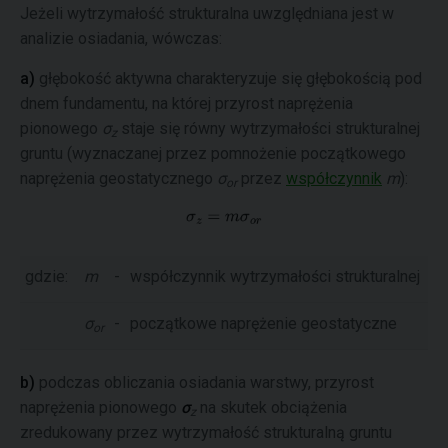
Jeżeli wytrzymałość strukturalna uwzględniana jest w
analizie osiadania, wówczas:
a)
głębokość aktywna charakteryzuje się głębokością pod
dnem fundamentu, na której przyrost naprężenia
pionowego
σ
staje się równy wytrzymałości strukturalnej
z
gruntu (wyznaczanej przez pomnożenie początkowego
naprężenia geostatycznego
σ
przez
współczynnik
m
):
or
gdzie:
m
-
współczynnik wytrzymałości strukturalnej
σ
-
początkowe naprężenie geostatyczne
or
b)
podczas obliczania osiadania warstwy, przyrost
naprężenia pionowego
σ
na skutek obciążenia
z
zredukowany przez wytrzymałość strukturalną gruntu