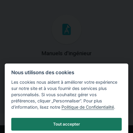
Manuels d'ingénieur
Téléchargez des manuels avec des explications
Nous utilisons des cookies
théoriques et pratiques du fonctionnement des
programmes.
Les cookies nous aident à améliorer votre expérience
sur notre site et à vous fournir des services plus
personnalisés. Si vous souhaitez gérer vos
préférences, cliquer „Personnaliser“. Pour plus
d’information, lisez notre
Politique de Confidentialité
.
Tout accepter