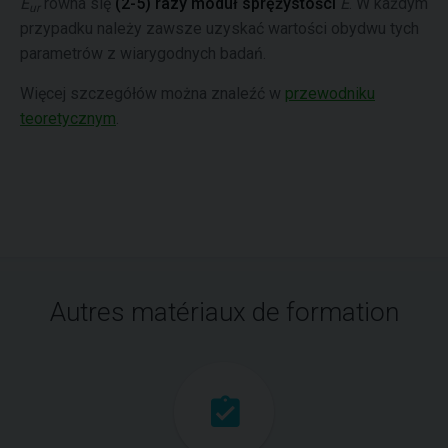
E
równa się
(2-5) razy moduł sprężystości
E
. W każdym
ur
przypadku należy zawsze uzyskać wartości obydwu tych
parametrów z wiarygodnych badań.
Więcej szczegółów można znaleźć w
przewodniku
teoretycznym
.
Autres matériaux de formation