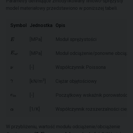
Parametry definiujące zmodyfikowany liniowo-sprężysty
model materiałowy przedstawiono w poniższej tabeli.
Symbol
Jednostka
Opis
[MPa]
Moduł sprężystości
[MPa]
Moduł odciążenie/ponowne obciąże
[-]
Współczynnik Poissona
3
[kN/m
]
Ciężar objętościowy
[-]
Początkowy wskaźnik porowatości od
[1/K]
Współczynnik rozszerzalności ciepln
W przybliżeniu, wartość modułu odciążenie/obciążenie