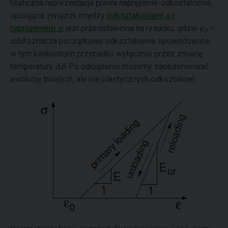
Graficzna reprezentacja prawa naprężenie-odkształcenie,
opisująca związek między
odkształceniem
ε
i
naprężeniem
σ
, jest przedstawiona na rysunku, gdzie
ε
=
0
αΔθ
oznacza początkowe odkształcenie spowodowane
w tym konkretnym przypadku wyłącznie przez zmianę
temperatury
Δθ
. Po odciążeniu możemy zaobserwować
ewolucję trwałych, ale nie plastycznych odkształceń.