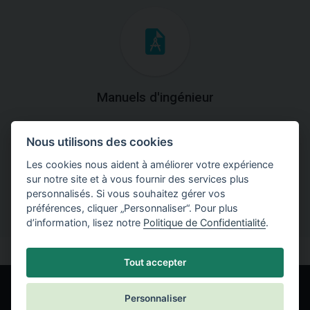
Manuels d'ingénieur
Téléchargez des manuels avec des explications
Nous utilisons des cookies
théoriques et pratiques du fonctionnement des
programmes.
Les cookies nous aident à améliorer votre expérience
sur notre site et à vous fournir des services plus
personnalisés. Si vous souhaitez gérer vos
préférences, cliquer „Personnaliser“. Pour plus
d’information, lisez notre
Politique de Confidentialité
.
Tout accepter
Personnaliser
© Fine spol. s r.o.