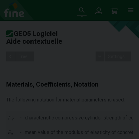
GEO5 Logiciel
Aide contextuelle
Tree
Settings
Materials, Coefficients, Notation
The following notation for material parameters is used:
f '
-
characteristic compressive cylinder strength of conc
c
E
-
mean value of the modulus of elasticity of concrete 
c