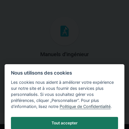
Manuels d'ingénieur
Téléchargez des manuels avec des explications
Nous utilisons des cookies
théoriques et pratiques du fonctionnement des
programmes.
Les cookies nous aident à améliorer votre expérience
sur notre site et à vous fournir des services plus
personnalisés. Si vous souhaitez gérer vos
préférences, cliquer „Personnaliser“. Pour plus
d’information, lisez notre
Politique de Confidentialité
.
Tout accepter