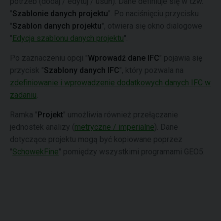
potrzeb (dodaj / edytuj / usuń). Dane definiuje się w tzw.
"
Szablonie danych projektu
". Po naciśnięciu przycisku
"
Szablon danych projektu
", otwiera się okno dialogowe
"
Edycja szablonu danych projektu
".
Po zaznaczeniu opcji "
Wprowadź dane IFC
" pojawia się
przycisk "
Szablony danych IFC
", który pozwala na
zdefiniowanie i wprowadzenie dodatkowych danych IFC w
zadaniu
.
Ramka "
Projekt
" umożliwia również przełączanie
jednostek analizy (
metryczne / imperialne
). Dane
dotyczące projektu mogą być kopiowane poprzez
"
SchowekFine
" pomiędzy wszystkimi programami GEO5.