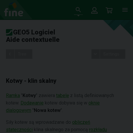
GEO5 Logiciel
Aide contextuelle
Tree
Settings
Kotwy - klin skalny
Ramka
"
Kotwy
" zawiera
tabelę
z listą definiowanych
kotew.
Dodawanie
kotew dobywa się w
oknie
dialogowym
"
Nowa kotew
".
Siły kotew są wprowadzane do
obliczeń
stateczności
klina skalnego za pomocą
rozkładu