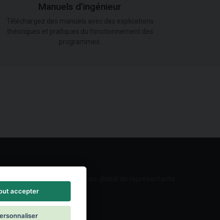
Manuels d'ingénieur
Téléchargez des manuels avec des explications
théoriques et pratiques du fonctionnement des
programmes.
Réseau global de représentants
out accepter
ersonnaliser