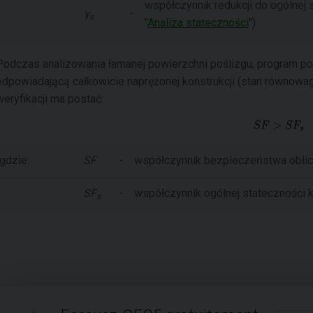
współczynnik redukcji do ogólnej 
γ
-
s
"
Analiza stateczności
")
Podczas analizowania łamanej powierzchni poślizgu, program po
odpowiadającą całkowicie naprężonej konstrukcji (stan równo
weryfikacji ma postać:
gdzie:
SF
-
współczynnik bezpieczeństwa oblic
SF
-
współczynnik ogólnej stateczności k
s