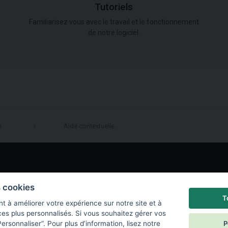
Tutoriels
Familiarisez vous avec le travail et le fonctionnement
de notre logiciel.
n
Aide contextuelle
LinkedIn
s cookies
T
t à améliorer votre expérience sur notre site et à
ces plus personnalisés. Si vous souhaitez gérer vos
P
ersonnaliser“. Pour plus d’information, lisez notre