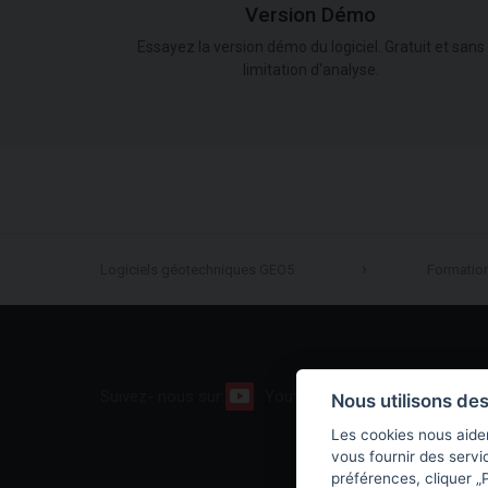
Version Démo
Essayez la version démo du logiciel. Gratuit et sans
limitation d'analyse.
Logiciels géotechniques GEO5
Formatio
Suivez- nous sur:
Youtube
Facebook
Nous utilisons de
Les cookies nous aiden
vous fournir des servi
préférences, cliquer „P