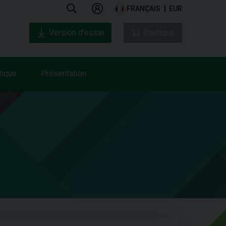
FRANÇAIS
EUR
Version d’essai
Boutique
tique
Présentation