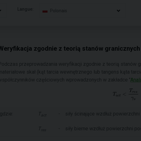
Langue:
Polonais
Weryfikacja zgodnie z teorią stanów granicznych
Podczas przeprowadzania weryfikacji zgodnie z teorią stanów g
materiałowe skał (kąt tarcia wewnętrznego lub tangens kąta tar
współczynników częściowych wprowadzonych w zakładce "
Anal
gdzie:
T
-
siły ścinające wzdłuż powierzchni
act
T
-
siły bierne wzdłuż powierzchni po
res