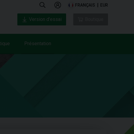
FRANÇAIS
EUR
Version d’essai
Boutique
tique
Présentation