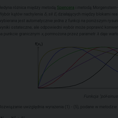
Jedyna różnica między metodą
Spencera
i metodą Morgenstern-P
Wybór kątów nachylenia
δ
sił
E
działających między blokami real
i
i
wybierana jest automatycznie jedna z funkcji na poniższym rysun
wyniki ostateczne, ale odpowiedni wybór może poprawić konwerg
na punkcie granicznym
x
pomnożona przez parametr
λ
daje wart
i
Funkcja "pół-sinus
Rozwiązanie uwzględnia wyrażenia (1) - (5), podane w metodzie