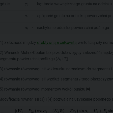
gdzie:
φ
-
kąt tarcia wewnętrznego gruntu na odcinku
i
c
-
spójność gruntu na odcinku powierzchni po
i
α
-
nachylenie odcinka powierzchni poślizgu
i
(1) zależność między
efektywną a całkowitą
wartością siły norma
(2) Warunek Mohra-Coulomb'a przedstawiający zależność między
segmentu powierzchni poślizgu (
N
i
T
)
i
i
(3) równanie równowagi sił w kierunku normalnym do segmentu i
(4) równanie równowagi sił wzdłuż segmentu
i
-tego płaszczyzny
(5) równanie równowagi momentów wokół punktu
M
.
Modyfikacja równań sił (3) i (4) pozwala na uzyskanie podanego 