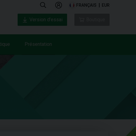
FRANÇAIS
EUR
Version d’essai
Boutique
tique
Présentation