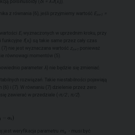
kcją półsinusoidy (
δ
i
= λ
f
(
x
)).
*
i
ika z równania (6), jeśli przyjmiemy wartość
E
=
n+1
 wartości
E
wyznaczonych w uprzednim kroku, przy
i
i funkcyjne
f
(
x
) są takie same przez cały czas
i
a (7) nie jest wyznaczana wartość
z
ponieważ
n+1
anie równowagi momentów (5).
owiednio parameter
λ
) nie będzie się zmieniać.
stabilnych rozwiązań. Takie niestabilności pojawiają
(6) i (7). W równaniu (7) dzielenie przez zero
się zawierać w przedziale (
-π/2
;
π/2
).
 jest weryfikacja parametru
m
- musi być
α