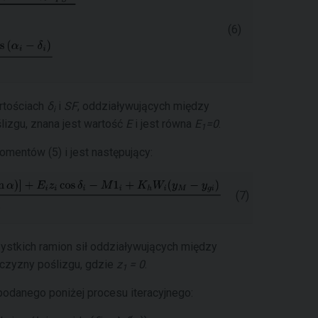
(6)
artościach
δ
i
SF
, oddziaływujących między
i
lizgu, znana jest wartość
E
i jest równa
E
=0
.
1
mentów (5) i jest następujący:
(7)
zystkich ramion sił oddziaływujących między
zczyzny poślizgu, gdzie
z
= 0
.
1
odanego poniżej procesu iteracyjnego: