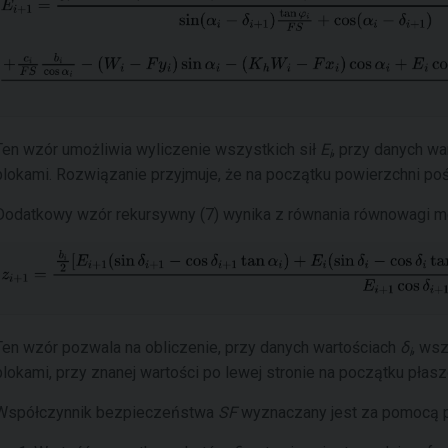
Ten wzór umożliwia wyliczenie wszystkich sił
E
, przy danych w
i
blokami. Rozwiązanie przyjmuje, że na początku powierzchni poś
Dodatkowy wzór rekursywny (7) wynika z równania równowagi mo
Ten wzór pozwala na obliczenie, przy danych wartościach
δ
, ws
i
blokami, przy znanej wartości po lewej stronie na początku płas
Współczynnik bezpieczeństwa
SF
wyznaczany jest za pomocą p