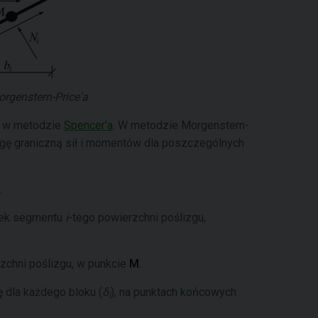
rgenstern-Price'a
co w metodzie
Spencer'a
. W metodzie Morgenstern-
agę graniczną sił i momentów dla poszczególnych
.
dek segmentu
i
-tego powierzchni poślizgu,
zchni poślizgu, w punkcie
M
.
 dla każdego bloku (
δ
), na punktach końcowych
i