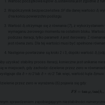
Wartość początkowa kątów
δ
ustawiona jest zgodnie z fun
i
Współczynnik bezpieczeństwa
SF
dla danej wartości
δ
wyn
i
0
na końcu powierzchni poślizgu.
Wartość
δ
otrzymuje się z równania (7), z wykorzystaniem
i
wymaganiu zerowego momentu na ostatnim bloku. Wartośc
podczas iteracji, tylko parametr
λ
jest iterowany. Z równani
jest równa zeru. Dla tej wartości musi być spełnione równ
Następnie powtarzane są kroki 2 i 3, dopóki wartość
δ
(odp
i
Aby uzyskać stabilny proces iteracji, konieczne jest unikanie nie
się w miejscach, gdy zachodzi dzielenie przez zero w równaniach 
występuje dla
δ = π/2
lub
δ = -π/2
. Tak więc, wartość kąta
δ
musi 
i
Dzielenie przez zero w wyrażeniu (6) pojawia się gdy:
Innym sprawdzeniem zapobiegającym niestabilności numerycznej