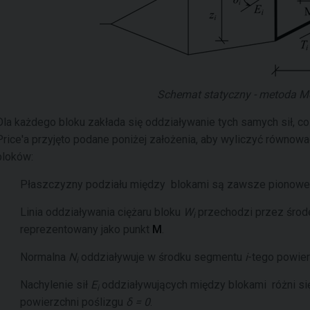
Schemat statyczny - metoda Mo
Dla każdego bloku zakłada się oddziaływanie tych samych sił, 
Price'a przyjęto podane poniżej założenia, aby wyliczyć równow
bloków:
Płaszczyzny podziału między blokami są zawsze pionowe
Linia oddziaływania ciężaru bloku
W
przechodzi przez śro
i
reprezentowany jako punkt
M
.
Normalna
N
oddziaływuje w środku segmentu
i
-tego powier
i
Nachylenie sił
E
oddziaływujących między blokami różni się
i
powierzchni poślizgu
δ = 0
.