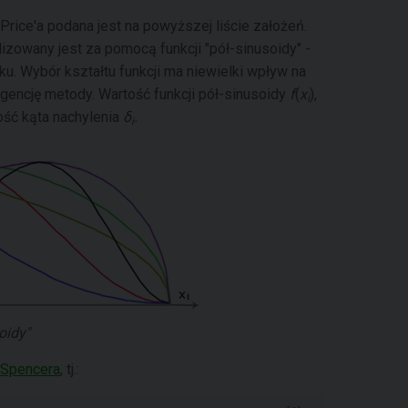
rice'a podana jest na powyższej liście założeń.
izowany jest za pomocą funkcji "pół-sinusoidy" -
ku. Wybór kształtu funkcji ma niewielki wpływ na
encję metody. Wartość funkcji pół-sinusoidy
f
(
x
),
i
ość kąta nachylenia
δ
.
i
oidy"
Spencera
, tj.: