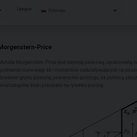
Langue:
Polonais
Morgenstern-Price
Metoda Morgenstern-Price jest metodą paskową, opracowaną na
spełnienia równowagi sił i momentów oddziaływujących na posz
dzielenie gruntu powyżej powierzchni poślizgu, za pomocą płas
poszczególne bloki pokazano na rysunku poniżej: