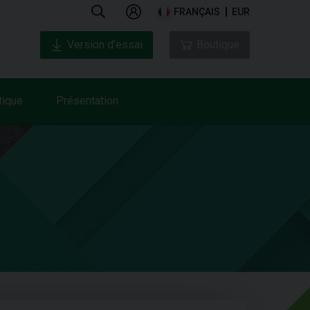
FRANÇAIS
EUR
Version d’essai
Boutique
tique
Présentation