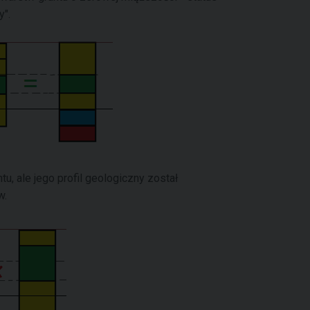
y".
tu, ale jego profil geologiczny został
w.