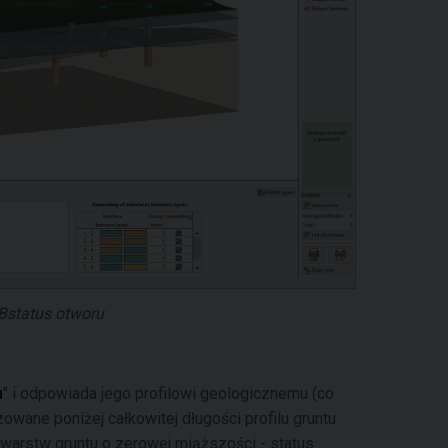
Bstatus otworu
u
" i odpowiada jego profilowi geologicznemu (co
owane poniżej całkowitej długości profilu gruntu
warstw gruntu o zerowej miąższości - status