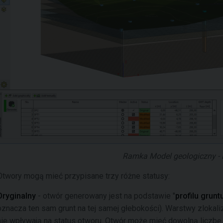
Ramka Model geologiczny - 
Otwory mogą mieć przypisane trzy różne statusy:
Oryginalny
- otwór generowany jest na podstawie "
profilu grunt
oznacza ten sam grunt na tej samej głebokości). Warstwy zlokaliz
nie wpływają na status otworu. Otwór może mieć dowolną liczbę 