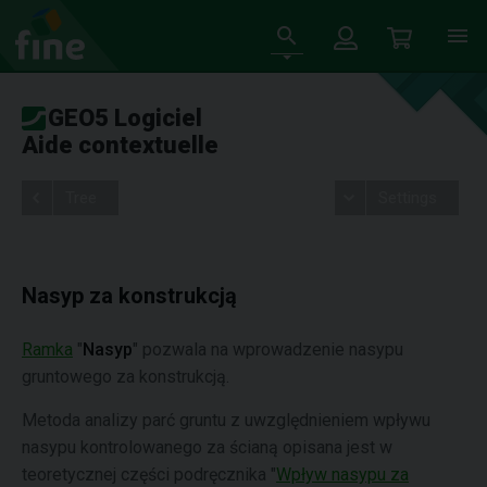
GEO5 Logiciel
Aide contextuelle
Tree
Settings
Nasyp za konstrukcją
Ramka
"
Nasyp
" pozwala na wprowadzenie nasypu
gruntowego za konstrukcją.
Metoda analizy parć gruntu z uwzględnieniem wpływu
nasypu kontrolowanego za ścianą opisana jest w
teoretycznej części podręcznika "
Wpływ nasypu za