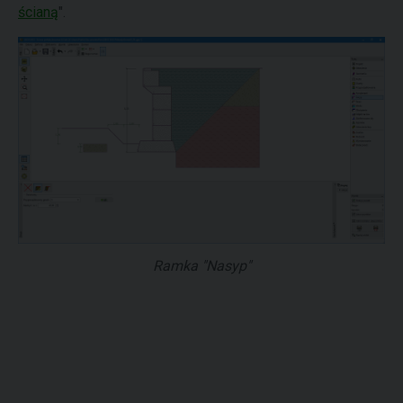
ścianą
".
Ramka "Nasyp"