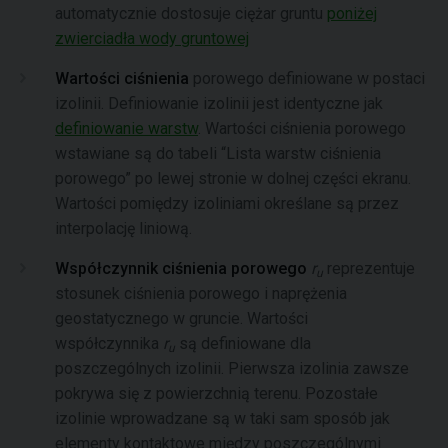
automatycznie dostosuje ciężar gruntu
poniżej
zwierciadła wody gruntowej
Wartości ciśnienia
porowego definiowane w postaci
izolinii. Definiowanie izolinii jest identyczne jak
definiowanie warstw
. Wartości ciśnienia porowego
wstawiane są do tabeli “Lista warstw ciśnienia
porowego” po lewej stronie w dolnej części ekranu.
Wartości pomiędzy izoliniami określane są przez
interpolację liniową.
Współczynnik ciśnienia porowego
r
reprezentuje
u
stosunek ciśnienia porowego i naprężenia
geostatycznego w gruncie. Wartości
współczynnika
r
są definiowane dla
u
poszczególnych izolinii. Pierwsza izolinia zawsze
pokrywa się z powierzchnią terenu. Pozostałe
izolinie wprowadzane są w taki sam sposób jak
elementy kontaktowe między poszczególnymi