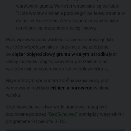
warstwami gruntu. Wartości wstawiane są do tabeli
“Lista warstw ciśnienia porowego” po lewej stronie w
dolnej części ekranu. Wartości pomiędzy izoliniami
określane są przez interpolację liniową.
Przy wprowadzaniu wartości ciśnienia porowego lub
wartości współczynnika
r
przyjmuje się założenie,
u
że
ciężar objętościowy gruntu
w całym ośrodku
jest
równy ciężarowi objętościowemu
γ
niezależnie od
wartości ciśnienia porowego lub współczynnika
r
.
u
Najprostszym sposobem zdefiniowania wody jest
wrysowanie rozkładu
ciśnienia porowego
w oknie
wyniku.
Zdefiniowane warstwy wody gruntowej mogą być
kopiowane poprzez "
GeoSchowek
" pomiędzy wszystkimi
programami 2D pakietu GEO5.