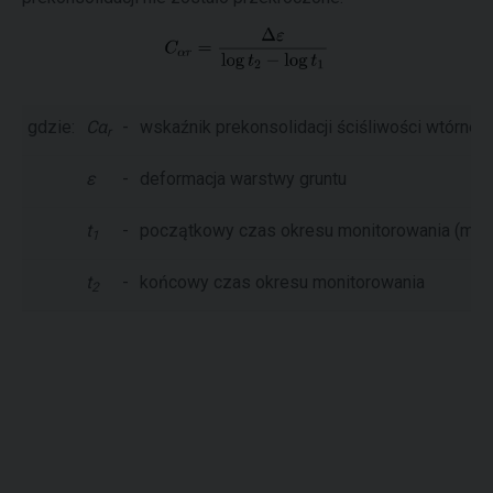
gdzie:
Cα
-
wskaźnik prekonsolidacji ściśliwości wtórnej
r
ε
-
deformacja warstwy gruntu
t
-
początkowy czas okresu monitorowania (mier
1
t
-
końcowy czas okresu monitorowania
2