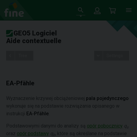
GEO5 Logiciel
Aide contextuelle
Tree
Settings
EA-Pfähle
Wyznaczenie krzywej obciążeniowej
pala pojedynczego
wykonuje się na podstawie rozwiązania opisanego w
instrukcji
EA-Pfähle
.
Podstawowymi danymi do analizy są
opór pobocznicy
q
s
oraz
opór podstawy
q
, które są określane na podstawie
b