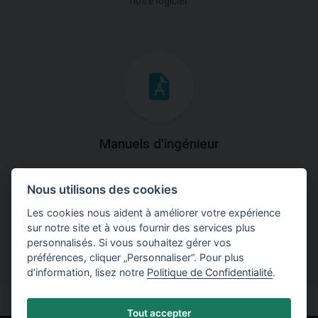
notre logiciel.
Manuels d'ingénieur
Téléchargez des manuels avec des explications
Nous utilisons des cookies
théoriques et pratiques du fonctionnement des
programmes.
Les cookies nous aident à améliorer votre expérience
sur notre site et à vous fournir des services plus
personnalisés. Si vous souhaitez gérer vos
préférences, cliquer „Personnaliser“. Pour plus
d’information, lisez notre
Politique de Confidentialité
.
Tout accepter