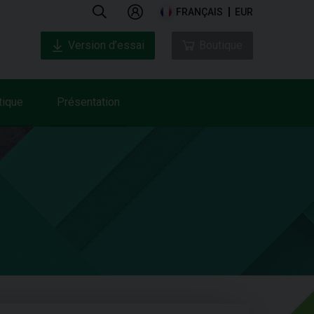
FRANÇAIS
EUR
Version d’essai
Boutique
tique
Présentation