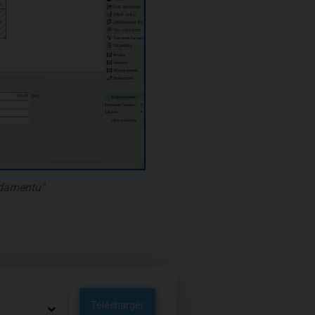
damentu"
Télécharger