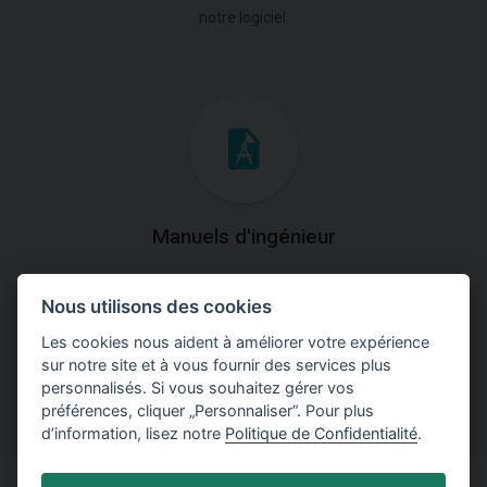
notre logiciel.
Manuels d'ingénieur
Téléchargez des manuels avec des explications
Nous utilisons des cookies
théoriques et pratiques du fonctionnement des
programmes.
Les cookies nous aident à améliorer votre expérience
sur notre site et à vous fournir des services plus
personnalisés. Si vous souhaitez gérer vos
préférences, cliquer „Personnaliser“. Pour plus
d’information, lisez notre
Politique de Confidentialité
.