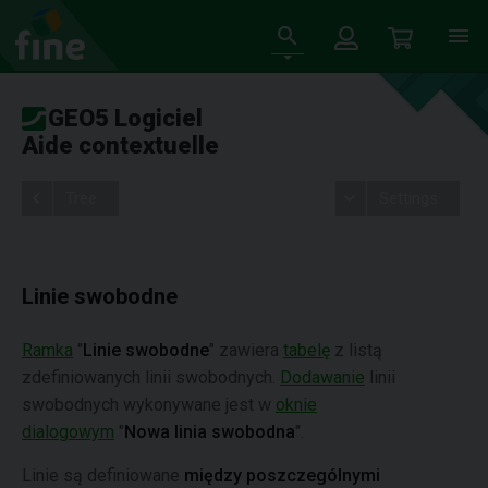
GEO5 Logiciel
Aide contextuelle
Tree
Settings
Linie swobodne
Ramka
"
Linie swobodne
" zawiera
tabelę
z listą
zdefiniowanych linii swobodnych.
Dodawanie
linii
swobodnych wykonywane jest w
oknie
dialogowym
"
Nowa linia swobodna
".
Linie są definiowane
między poszczególnymi