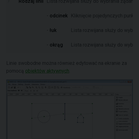
Rodzaj linii
Lista rozwijana służy do wybrania żądanej li
-
odcinek
Kliknięcie pojedynczych punktó
-
łuk
Lista rozwijana służy do wybra
-
okrąg
Lista rozwijana służy do wybran
Linie swobodne można również edytować na ekranie za
pomocą
obiektów aktywnych
.