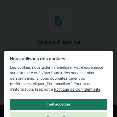
Manuels d'ingénieur
Téléchargez des manuels avec des explications
Nous utilisons des cookies
théoriques et pratiques du fonctionnement des
programmes.
Les cookies nous aident à améliorer votre expérience
sur notre site et à vous fournir des services plus
personnalisés. Si vous souhaitez gérer vos
préférences, cliquer „Personnaliser“. Pour plus
d’information, lisez notre
Politique de Confidentialité
.
Tout accepter