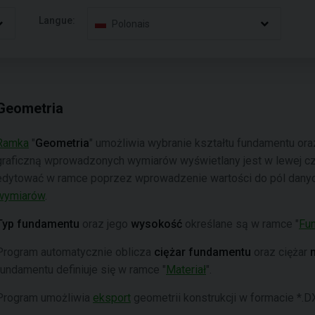
Langue:
Polonais
Geometria
Ramka
"
Geometria
" umożliwia wybranie kształtu fundamentu ora
graficzną wprowadzonych wymiarów wyświetlany jest w lewej czę
edytować w ramce poprzez wprowadzenie wartości do pól danyc
wymiarów
.
Typ fundamentu
oraz jego
wysokość
określane są w ramce "
Fu
Program automatycznie oblicza
ciężar fundamentu
oraz ciężar
fundamentu definiuje się w ramce "
Materiał
".
Program umożliwia
eksport
geometrii konstrukcji w formacie *.D