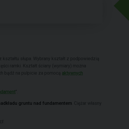
z kształtu słupa. Wybrany kształt z podpowiedzią
ści ramki. Kształt ściany (wymiary) można
h bądź na pulpicie za pomocą
aktywnych
ndament
".
nadkładu gruntu nad fundamentem
. Ciężar własny
XF.