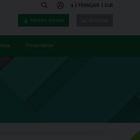
FRANÇAIS
EUR
Version d’essai
Boutique
tique
Présentation