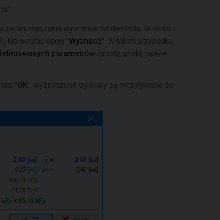
ia"
łuży do wyznaczania wymiarów fundamentu. W oknie
R
lub wybrać opcję "
Wyznacz
". W takim przypadku,
d
definiowanych parametrów
(grunty, profil, wpływ
sku "
OK
", wyznaczone wymiary są wczytywane do