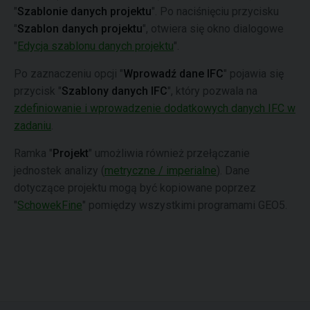
"
Szablonie danych projektu
". Po naciśnięciu przycisku
"
Szablon danych projektu
", otwiera się okno dialogowe
"
Edycja szablonu danych projektu
".
Po zaznaczeniu opcji "
Wprowadź dane IFC
" pojawia się
przycisk "
Szablony danych IFC
", który pozwala na
zdefiniowanie i wprowadzenie dodatkowych danych IFC w
zadaniu
.
Ramka "
Projekt
" umożliwia również przełączanie
jednostek analizy (
metryczne / imperialne
). Dane
dotyczące projektu mogą być kopiowane poprzez
"
SchowekFine
" pomiędzy wszystkimi programami GEO5.