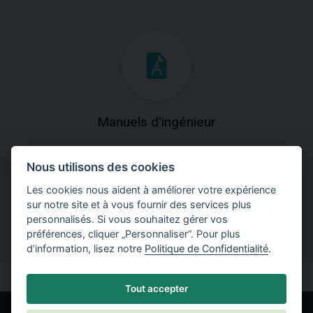
Manuels d'ingénieur
Téléchargez des manuels avec des explications
Nous utilisons des cookies
théoriques et pratiques du fonctionnement des
programmes.
Les cookies nous aident à améliorer votre expérience
sur notre site et à vous fournir des services plus
personnalisés. Si vous souhaitez gérer vos
préférences, cliquer „Personnaliser“. Pour plus
d’information, lisez notre
Politique de Confidentialité
.
Tout accepter