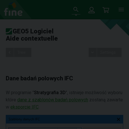
GEO5 Logiciel
Aide contextuelle
Tree
Settings
Dane badań polowych IFC
W programie "
Stratygrafia 3D
", istnieje możliwość wyboru
które
dane z szablonów badań polowych
zostaną zawarte
w
eksporcie IFC
.