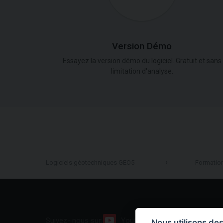
Version Démo
Essayez la version démo du logiciel. Gratuit et sans
limitation d'analyse.
Logiciels géotechniques GEO5
Formatio
Suivez- nous sur:
Youtube
Facebook
Nous utilisons de