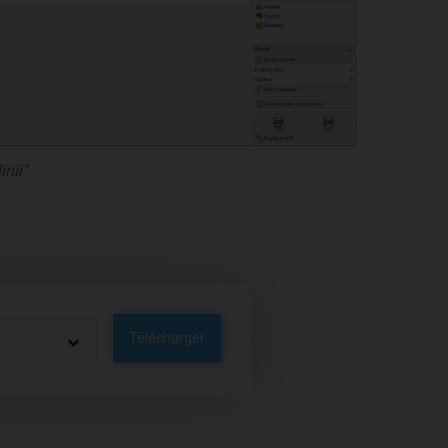
nii"
Télécharger