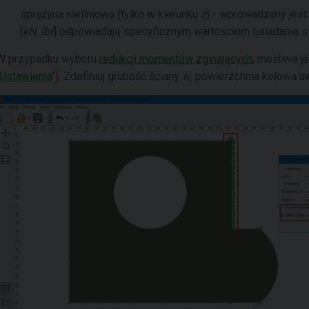
sprężyna nieliniowa (tylko w kierunku
z
) - wprowadzany jest
[
kN
,
lbf
] odpowiadają specyficznym wartościom osiadania
s
W przypadku wyboru
redukcji momentów zginających,
możliwe je
Ustawienia
"). Zdefiniuj grubość ściany
w
, powierzchnia kołowa uw