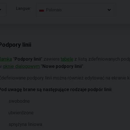
Langue:
Polonais
Podpory linii
Ramka
"
Podpory linii
"
zawiera
tabelę
z listą zdefiniowanych podpó
w
oknie dialogowym
"
Nowe podpory linii
".
Zdefiniowane podpory linii można również edytować na ekranie
Pod uwagę brane są następujące rodzaje podpór linii
:
swobodne
utwierdzone
sprężyna liniowa