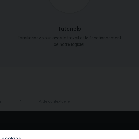
Tutoriels
Familiarisez vous avec le travail et le fonctionnement
de notre logiciel.
n
Aide contextuelle
LinkedIn
s cookies