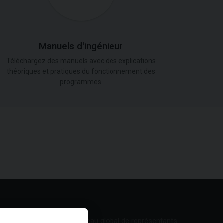
Manuels d'ingénieur
Téléchargez des manuels avec des explications
théoriques et pratiques du fonctionnement des
programmes.
Réseau global de représentants