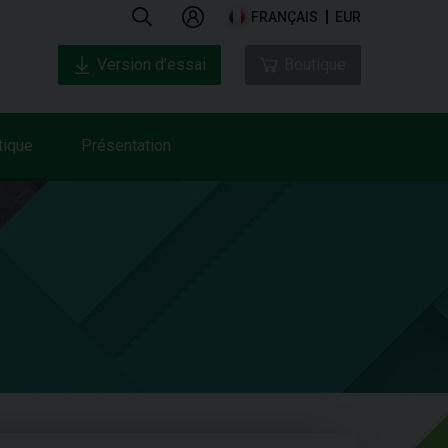
FRANÇAIS
EUR
Version d’essai
Boutique
tique
Présentation