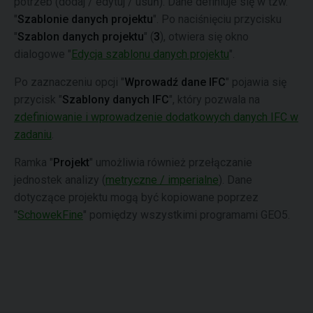
potrzeb (dodaj / edytuj / usuń). Dane definiuje się w tzw.
"
Szablonie danych projektu
". Po naciśnięciu przycisku
"
Szablon danych projektu
" (
3
), otwiera się okno
dialogowe "
Edycja szablonu danych projektu
".
Po zaznaczeniu opcji "
Wprowadź dane IFC
" pojawia się
przycisk "
Szablony danych IFC
", który pozwala na
zdefiniowanie i wprowadzenie dodatkowych danych IFC w
zadaniu
.
Ramka "
Projekt
" umożliwia również przełączanie
jednostek analizy (
metryczne / imperialne
). Dane
dotyczące projektu mogą być kopiowane poprzez
"
SchowekFine
" pomiędzy wszystkimi programami GEO5.