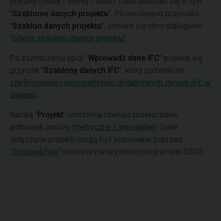
potrzeb (dodaj / edytuj / usuń). Dane definiuje się w tzw.
"
Szablonie danych projektu
". Po naciśnięciu przycisku
"
Szablon danych projektu
", otwiera się okno dialogowe
"
Edycja szablonu danych projektu
".
Po zaznaczeniu opcji "
Wprowadź dane IFC
" pojawia się
przycisk "
Szablony danych IFC
", który pozwala na
zdefiniowanie i wprowadzenie dodatkowych danych IFC w
zadaniu
.
Ramka "
Projekt
" umożliwia również przełączanie
jednostek analizy (
metryczne / imperialne
). Dane
dotyczące projektu mogą być kopiowane poprzez
"
SchowekFine
" pomiędzy wszystkimi programami GEO5.