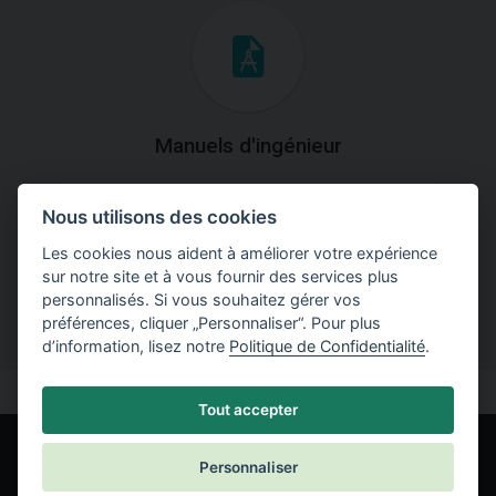
Manuels d'ingénieur
Téléchargez des manuels avec des explications
Nous utilisons des cookies
théoriques et pratiques du fonctionnement des
programmes.
Les cookies nous aident à améliorer votre expérience
sur notre site et à vous fournir des services plus
personnalisés. Si vous souhaitez gérer vos
préférences, cliquer „Personnaliser“. Pour plus
d’information, lisez notre
Politique de Confidentialité
.
Tout accepter
Personnaliser
© Fine spol. s r.o.