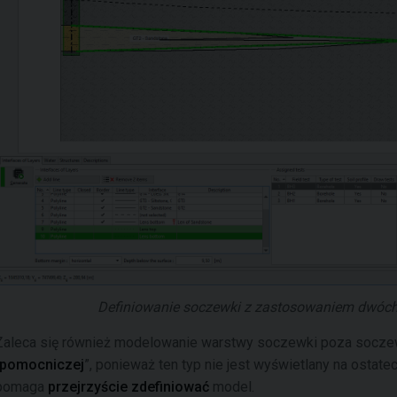
Definiowanie soczewki z zastosowaniem dwóch l
Zaleca się również modelowanie warstwy soczewki poza soczew
pomocniczej
”, ponieważ ten typ nie jest wyświetlany na ostat
pomaga
przejrzyście zdefiniować
model.