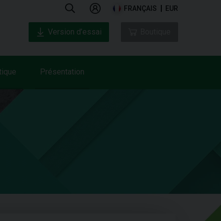
FRANÇAIS
EUR
Version d’essai
Boutique
tique
Présentation