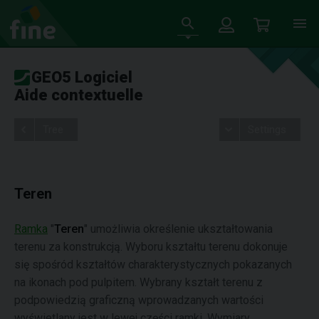
GEO5 Logiciel
Aide contextuelle
Tree
Settings
Teren
Ramka
"
Teren
" umożliwia określenie ukształtowania
terenu za konstrukcją. Wyboru kształtu terenu dokonuje
się spośród kształtów charakterystycznych pokazanych
na ikonach pod pulpitem. Wybrany kształt terenu z
podpowiedzią graficzną wprowadzanych wartości
wyświetlany jest w lewej części ramki. Wymiary