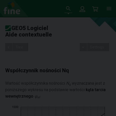
GEO5 Logiciel
Aide contextuelle
Tree
Settings
Współczynnik nośności Nq
Wartość współczynnika nośności
N
wyznaczana jest z
q
poniższego wykresu na podstawie wartości
kąta tarcia
wewnętrznego
φ
.
ef