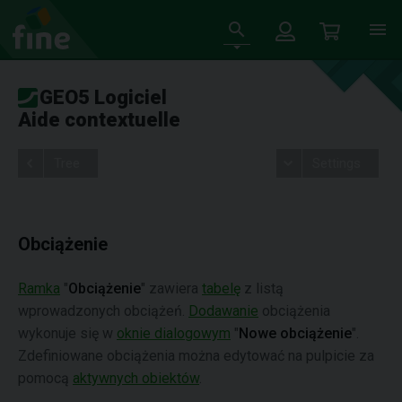
GEO5 Logiciel
Aide contextuelle
Tree
Settings
Obciążenie
Ramka
"
Obciążenie
" zawiera
tabelę
z listą
wprowadzonych obciążeń.
Dodawanie
obciążenia
wykonuje się w
oknie dialogowym
"
Nowe obciążenie
".
Zdefiniowane obciążenia można edytować na pulpicie za
pomocą
aktywnych obiektów
.