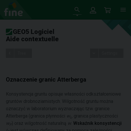
GEO5 Logiciel
Aide contextuelle
Tree
Settings
Oznaczenie granic Atterberga
Konsystencja gruntu opisuje własności odkształceniowe
gruntów drobnoziarnistych. Wilgotność gruntu można
oznaczyć w laboratorium wyznaczając tzw. granice
Atterberga (granica płynności
w
, granica plastyczności
L
w
) oraz wilgotność naturalną
w
.
Wskaźnik konsystencji
P
I
jest wówczas definiowany za pomocą zależności: