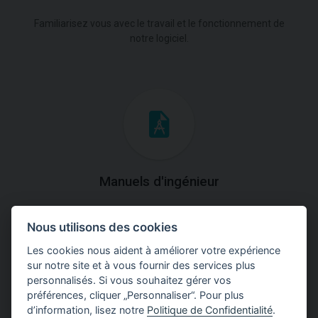
Familiarisez vous avec le travail et le fonctionnement de
notre logiciel.
Manuels d'ingénieur
Téléchargez des manuels avec des explications
Nous utilisons des cookies
théoriques et pratiques du fonctionnement des
programmes.
Les cookies nous aident à améliorer votre expérience
sur notre site et à vous fournir des services plus
personnalisés. Si vous souhaitez gérer vos
préférences, cliquer „Personnaliser“. Pour plus
d’information, lisez notre
Politique de Confidentialité
.