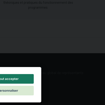
théoriques et pratiques du fonctionnement des
programmes.
Réseau global de représentants
out accepter
ersonnaliser
ontact