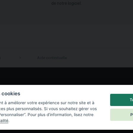
de notre logiciel.
n
Aide contextuelle
LinkedIn
s cookies
T
t à améliorer votre expérience sur notre site et à
ces plus personnalisés. Si vous souhaitez gérer vos
P
ersonnaliser“. Pour plus d’information, lisez notre
alité
.
e de confidentialité
|
Paramètres des cookies
|
End User License Agreement
|
C