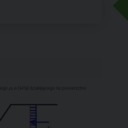
owego
p
w [
kPa
] działającego na powierzchni
t