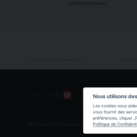
limitation d'analyse.
Logiciels géotechniques GEO5
Formatio
Suivez- nous sur:
Youtube
Facebook
Nous utilisons de
Les cookies nous aiden
vous fournir des servi
préférences, cliquer „P
Politique de Confidenti
© Fine spol. s r.o., Tous droits réservés |
Plan du site
|
Politiqu