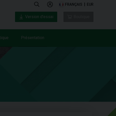
FRANÇAIS
EUR
Version d’essai
Boutique
tique
Présentation