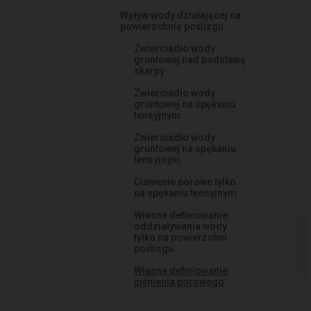
Wpływ wody działającej na
powierzchnię poślizgu
Zwierciadło wody
gruntowej nad podstawą
skarpy
Zwierciadło wody
gruntowej na spękaniu
tensyjnym
Zwierciadło wody
gruntowej na spękaniu
tensyjnym
Ciśnienie porowe tylko
na spękaniu tensyjnym
Własne definiowanie
oddziaływania wody
tylko na powierzchni
poślizgu
Własne definiowanie
ciśnienia porowego