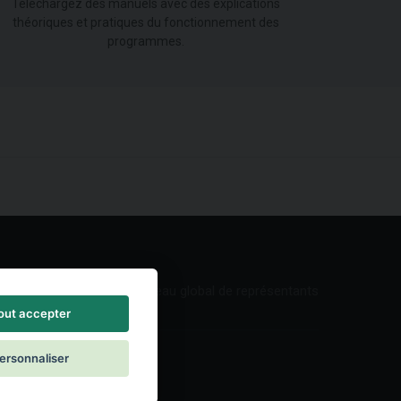
Téléchargez des manuels avec des explications
théoriques et pratiques du fonctionnement des
programmes.
Réseau global de représentants
out accepter
ersonnaliser
ontact