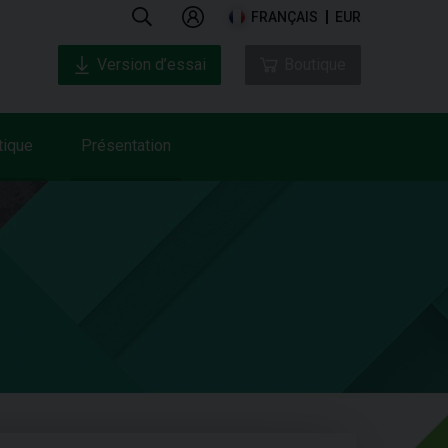
FRANÇAIS
EUR
Version d’essai
Boutique
tique
Présentation