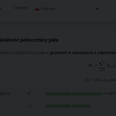
Langue:
Polonais
Nośność pobocznicy pala
Nośność pobocznicy pala w
gruntach w warunkach z odpływe
gdzie:
K
-
współczynnik parcia bocznego
w wars
C
-
współczynnik korekcyjny
F