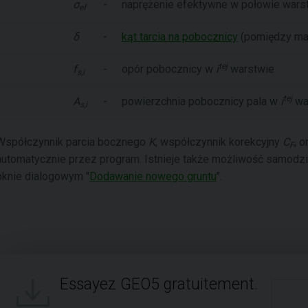
σ
-
naprężenie efektywne w połowie wars
ef
δ
-
kąt tarcia na pobocznicy
(pomiędzy mat
tej
f
-
opór pobocznicy w
i
warstwie
s,i
tej
A
-
powierzchnia pobocznicy pala w
i
wa
s,i
Współczynnik parcia bocznego
K
, współczynnik korekcyjny
C
, 
F
automatycznie przez program. Istnieje także możliwość samodzi
oknie dialogowym "
Dodawanie nowego gruntu
".
Essayez GEO5 gratuitement.