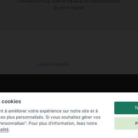
Familiarisez vous avec le travail et le fonctionnement
de notre logiciel.
n
Aide contextuelle
LinkedIn
s cookies
T
t à améliorer votre expérience sur notre site et à
ces plus personnalisés. Si vous souhaitez gérer vos
P
ersonnaliser“. Pour plus d’information, lisez notre
alité
.
e de confidentialité
|
Paramètres des cookies
|
End User License Agreement
|
C