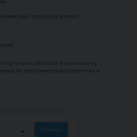
twy
eriałem pala i otaczającym gruntem)
rstwie
oraz kąt tarcia na pobocznicy
δ
wyznaczane są
elnego ich zdefiniowania przez Użytkownika w
Télécharger