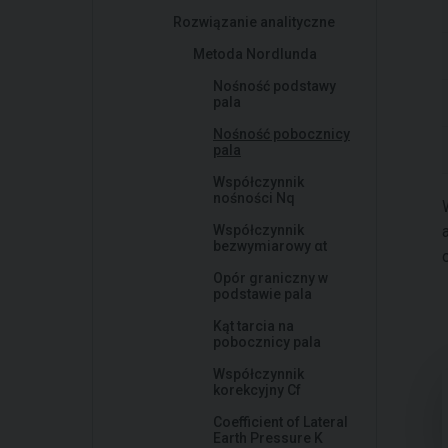
Rozwiązanie analityczne
Metoda Nordlunda
Nośność podstawy
pala
Nośność pobocznicy
pala
Współczynnik
nośności Nq
Współczynnik
bezwymiarowy αt
Opór graniczny w
podstawie pala
Kąt tarcia na
pobocznicy pala
Współczynnik
korekcyjny Cf
Coefficient of Lateral
Earth Pressure K