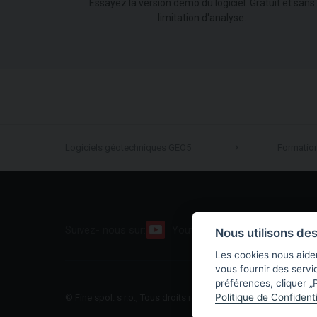
Essayez la version démo du logiciel. Gratuit et sans
limitation d'analyse.
Logiciels géotechniques GEO5
Formatio
Suivez- nous sur:
Youtube
Facebook
Nous utilisons de
Les cookies nous aiden
vous fournir des servi
préférences, cliquer „P
Politique de Confidenti
© Fine spol. s r.o., Tous droits réservés |
Plan du site
|
Politiqu