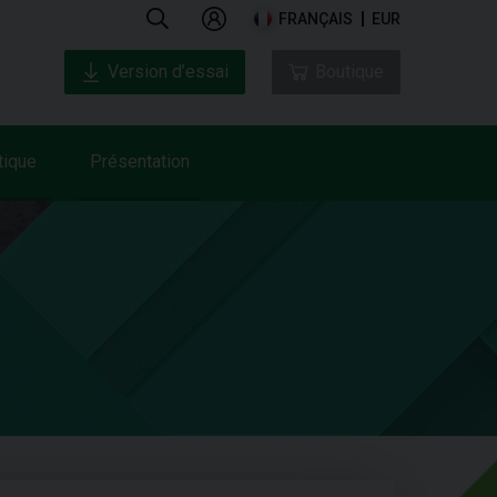
FRANÇAIS
EUR
Version d’essai
Boutique
tique
Présentation