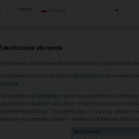
Langue:
Polonais
Zakończenie zbrojenia
W programie, zakończenie zbrojenia może być uwzględnione ja
W przypadku zniszczenia zbocza
zbrojonego
może nastapić jed
zbrojenia
.
W przypadku, gdy
zbrojenie
w punkcie początkowym, przed powier
zakotwione w obudowie zbocza) 3. rodzaj zniszczenia jest wyklu
powierzchnią poślizgu. Zniszczenia typu 1 oraz 2 są zawsze wer
wyłącznie w przypadku zbrojeń o swobodnych końcach, które poz