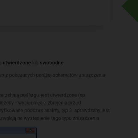
ko
utwierdzone
lub
swobodne
.
en z pokazanych poniżej schematów zniszczenia
zchnią poślizgu, jest utwierdzone (np.
czony - wyciągnięcie zbrojenia przed
yfikowane podczas analizy, typ 3. sprawdzany jest
walają na wystapienie tego typu zniszczenia.