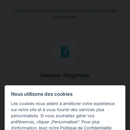
Familiarisez vous avec le travail et le fonctionnement de
notre logiciel.
Manuels d'ingénieur
Téléchargez des manuels avec des explications
Nous utilisons des cookies
théoriques et pratiques du fonctionnement des
programmes.
Les cookies nous aident à améliorer votre expérience
sur notre site et à vous fournir des services plus
personnalisés. Si vous souhaitez gérer vos
préférences, cliquer „Personnaliser“. Pour plus
d’information, lisez notre
Politique de Confidentialité
.