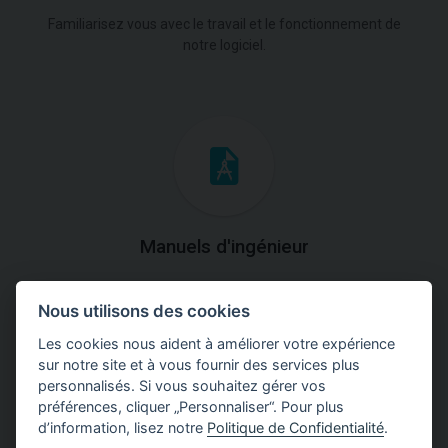
Familiarisez vous avec le travail et le fonctionnement de
notre logiciel.
Manuels d'ingénieur
Téléchargez des manuels avec des explications
Nous utilisons des cookies
théoriques et pratiques du fonctionnement des
programmes.
Les cookies nous aident à améliorer votre expérience
sur notre site et à vous fournir des services plus
personnalisés. Si vous souhaitez gérer vos
préférences, cliquer „Personnaliser“. Pour plus
d’information, lisez notre
Politique de Confidentialité
.