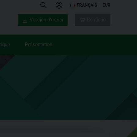
FRANÇAIS
EUR
Version d’essai
Boutique
tique
Présentation