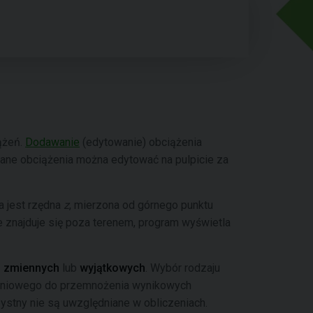
ążeń.
Dodawanie
(edytowanie) obciążenia
wane obciążenia można edytować na pulpicie za
a jest rzędna
z
, mierzona od górnego punktu
ie znajduje się poza terenem, program wyświetla
,
zmiennych
lub
wyjątkowych
. Wybór rodzaju
zeniowego do przemnożenia wynikowych
ystny nie są uwzględniane w obliczeniach.