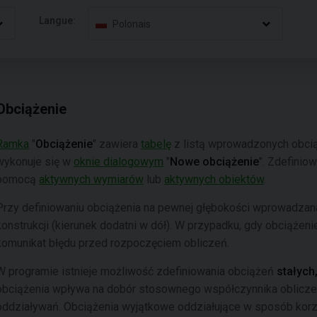
Langue:
Polonais
Obciążenie
Ramka
"
Obciążenie
" zawiera
tabelę
z listą wprowadzonych obci
wykonuje się w
oknie dialogowym
"
Nowe obciążenie
". Zdefinio
pomocą
aktywnych wymiarów
lub
aktywnych obiektów
.
Przy definiowaniu obciążenia na pewnej głębokości wprowadzan
konstrukcji (kierunek dodatni w dół). W przypadku, gdy obciążen
komunikat błędu przed rozpoczęciem obliczeń.
W programie istnieje możliwość zdefiniowania obciążeń
stałych
obciążenia wpływa na dobór stosownego współczynnika oblic
oddziaływań. Obciążenia wyjątkowe oddziałujące w sposób korz