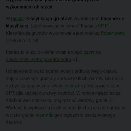
wykonaniem
obliczeń
.
W
ramce
"
Klasyfikacja gruntów
" wybrane jest
badanie do
klasyfikacji
(zdefiniowane w ramce "
Badania CPT
").
Klasyfikacja gruntów wykonywana jest według
Robertsona
(1986 lub 2010).
Ramka ta służy do definiowania
współczynnika
powierzchni netto penetrometru
α
[
-
].
Istnieje możliwość zdefiniowania jednakowego ciężaru
objętościowego gruntu
γ
dla wszystkich warstw lub może
on być automatycznie
wyznaczony
na podstawie
badań
CPT
(dla każdej warstwy osobno). W ramce należy także
zdefiniować minimalną miąższość warstwy gruntu
h
.
Wartość ta wpływa na rozkład oraz liczbę poszczególnych
warstw gruntu w
profilu
geologicznym analizowanego
zadania.