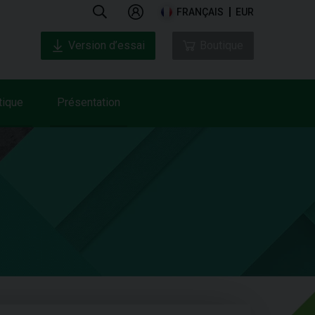
FRANÇAIS
EUR
Version d’essai
Boutique
tique
Présentation